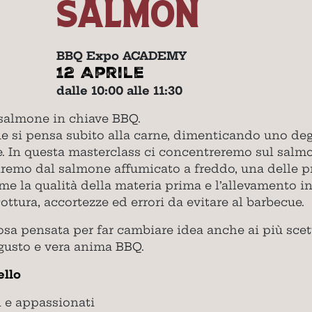
SALMON
BBQ Expo ACADEMY
12 Aprile
dalle 10:00 alle 11:30
salmone in chiave BBQ.
e si pensa subito alla carne, dimenticando uno degl
ce. In questa masterclass ci concentreremo sul salm
tiremo dal salmone affumicato a freddo, una delle p
e la qualità della materia prima e l’allevamento in
ttura, accortezze ed errori da evitare al barbecue.
osa pensata per far cambiare idea anche ai più scett
 gusto e vera anima BBQ.
ello
i e appassionati