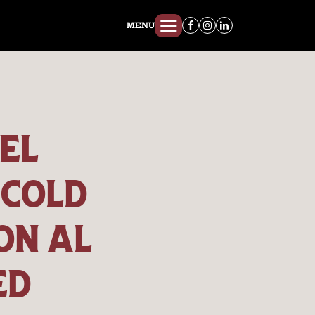
MENU
DEL
 COLD
ON AL
ED